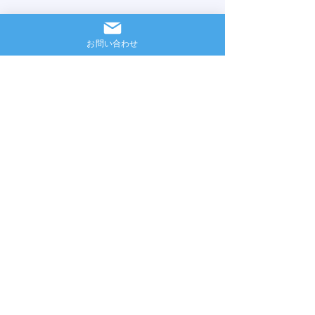
お問い合わせ
埼玉営業所
所在地：埼玉県川越市下赤坂字むさし
野元南大塚分1934-2