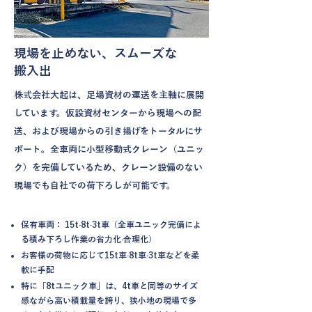
現場を止めない、スムーズな
搬入出
株式会社大起は、足場資材の運送を主軸に展開
しています。仮設資材センターから現場への配
送、および現場からの引き揚げをトータルにサ
ポート。全車両に小型移動式クレーン（ユニッ
ク）を完備しているため、クレーン設備のない
現場でも自社での荷下ろしが可能です。
保有車両： 15t·8t·3t車（全車ユニック完備によ
る積み下ろし作業の省力化·合理化）
お客様の荷物に応じて15t車·8t車·3t車などを柔
軟に手配
特に「8tユニック車」は、4t車と同等のサイズ
感ながら高い積載量を誇り、狭小地の現場で多